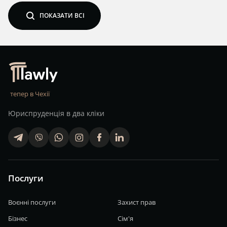
search
ПОКАЗАТИ ВСІ
тепер в Чехії
Юриспруденція в два кліки
telegram
viber
whatsapp
finstagram
facebook
linkedin
Послуги
Воєнні послуги
Захист прав
Бізнес
Сім'я