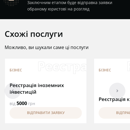
Заключним етапом буде відправка заявки
обраному юристові на розгляд
Схожі послуги
Можливо, ви шукали саме ці послуги
Реєстрація ін
БІЗНЕС
БІЗНЕС
Реєстрація іноземних
arrowleft
arrowright
інвестицій
Реєстрація 
5000
від
грн
ВІДПРАВИТИ ЗАЯВКУ
ВІДПРА