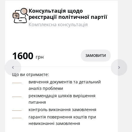
Консультація щодо
реєстрації політичної партії
Комплексна консультація
1600
ЗАМОВИТИ
грн
arrowleft
arrowright
Що ви отримаєте:
вивчення документів та детальний
аналіз проблеми
рекомендація шляхів вирішення
питання
контроль виконання замовлення
гарантія повернення коштів при
невиконанні замовлення