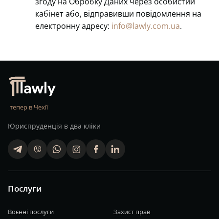
згоду на Обробку Даних через особистий
кабінет або, відправивши повідомлення на
електронну адресу:
info@lawly.com.ua
.
тепер в Чехії
Юриспруденція в два кліки
telegram
viber
whatsapp
finstagram
facebook
linkedin
Послуги
Воєнні послуги
Захист прав