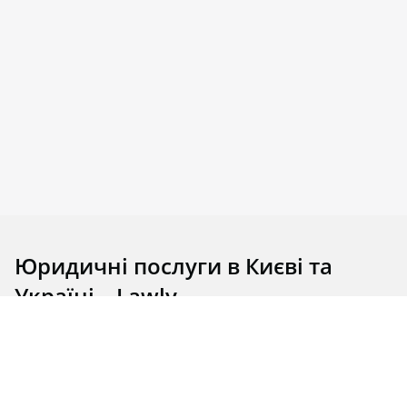
Юридичні послуги в Києві та
Україні – Lawly
Юридичні послуги в Києві – це цілий комплекс дій
професіоналів, які захищають інтереси і права
клієнта в суді або державних органах. Юридична
підтримка актуальна для будь-якої сфери життя,