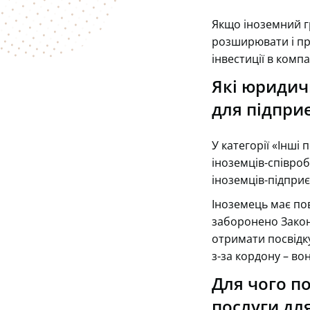
Якщо іноземний гр
розширювати і про
інвестиції в комп
Які юридичн
для підпри
У категорії «Інші
іноземців-співроб
іноземців-підприє
Іноземець має пов
заборонено Закон
отримати посвідку
з-за кордону – во
Для чого по
послуги дл