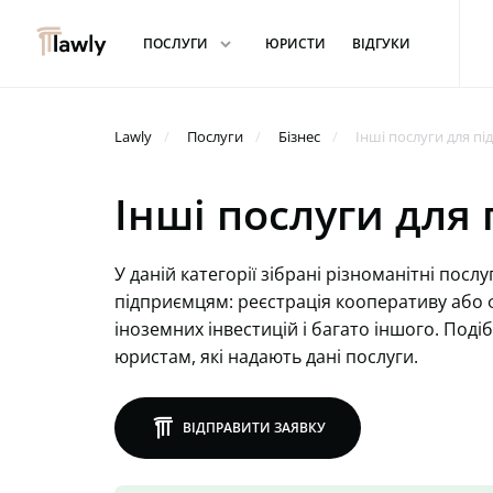
arrowdown
ПОСЛУГИ
ЮРИСТИ
ВІДГУКИ
Lawly
Послуги
Бізнес
Інші послуги для пі
Інші послуги для
У даній категорії зібрані різноманітні посл
підприємцям: реєстрація кооперативу або
іноземних інвестицій і багато іншого. Под
юристам, які надають дані послуги.
lawly
ВІДПРАВИТИ ЗАЯВКУ