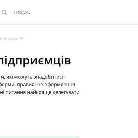
search
arrowdown
дприємців
 підприємців
уги, які можуть знадобитися
 ферми, правильне оформлення
ібні питання найкраще делегувати