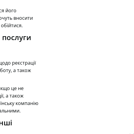
ся його
хочуть вносити
 обійтися.
і послуги
щодо реєстрації
оботу, а також
якщо це не
ї, а також
аїнську компанію
гальними.
Інші