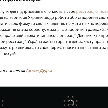
слуги для підприємців включають в себе
реєстрацію іноз
х дії на території України щодо роботи або створення свог
ити свою фірму та свої вкладення, не мати ніяких переш
ержання їх з-за кордону, можна все зробити в рамках З
 право здійснювати фінансові операції. Для тих, хто пр
и реєстрації, Україна дає всі гарантії для захисту прав і
можуть розширювати свою фірму, вносити інвестиції з-за 
нших дій.
рист-аналітик
Артем Дудка
job