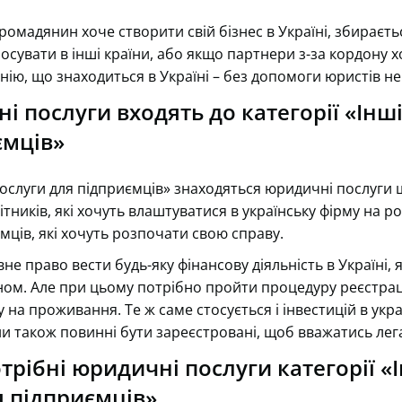
омадянин хоче створити свій бізнес в Україні, збираєть
сувати в інші країни, або якщо партнери з-за кордону 
анію, що знаходиться в Україні – без допомоги юристів не
і послуги входять до категорії «Інш
ємців»
 послуги для підприємців» знаходяться юридичні послуги 
ітників, які хочуть влаштуватися в українську фірму на р
мців, які хочуть розпочати свою справу.
не право вести будь-яку фінансову діяльність в Україні, 
ом. Але при цьому потрібно пройти процедуру реєстраці
 на проживання. Те ж саме стосується і інвестицій в укр
ни також повинні бути зареєстровані, щоб вважатись ле
трібні юридичні послуги категорії «
я підприємців»