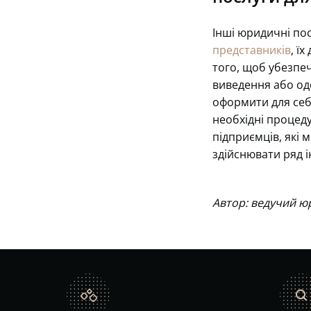
Інші юридичні по
представників
, ї
того, щоб убезпеч
виведення або од
оформити для себе
необхідні процедур
підприємців, які 
здійснювати ряд і
Автор: ведучий ю
catalog
search