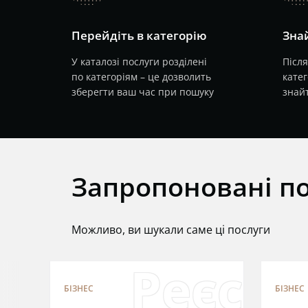
Перейдіть в категорію
Знай
У каталозі послуги розділені
Після
по категоріям – це дозволить
катег
зберегти ваш час при пошуку
знайт
Запропоновані п
Можливо, ви шукали саме ці послуги
Реєстр
БІЗНЕС
БІЗНЕС