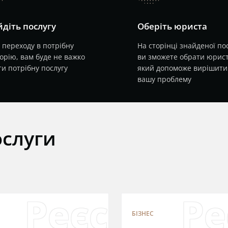
діть послугу
Оберіть юриста
 переходу в потрібну
На сторінці знайденої по
орію, вам буде не важко
ви зможете обрати юрист
и потрібну послугу
який допоможе вирішити
вашу проблему
ослуги
ація інозем
Реєстраці
Ре
БІЗНЕС