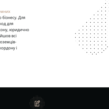
емних
о бізнесу. Для
код для
акону, юридично
ойшов всі
ноземців-
кордону і
note