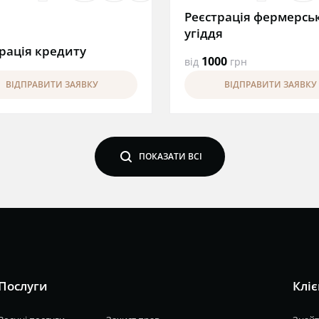
Реєстрація фермерсь
угіддя
рація кредиту
1000
від
грн
ВІДПРАВИТИ ЗАЯВКУ
ВІДПРАВИТИ ЗАЯВКУ
search
ПОКАЗАТИ ВСІ
Послуги
Кліє