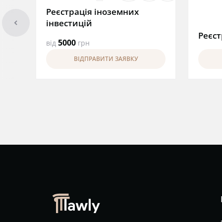
Реєстрація іноземних
arrowleft
інвестицій
Реєст
5000
від
грн
ВІДПРАВИТИ ЗАЯВКУ