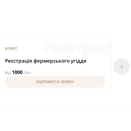
естицій
я кредиту
Реєстрація 
БІЗНЕС
БІ
Реєстрація фермерського угіддя
arrowright
Ре
1000
від
грн
ВІДПРАВИТИ ЗАЯВКУ