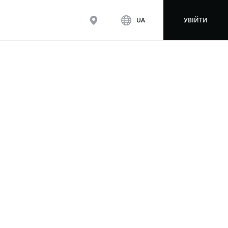
map
www
UA
УВІЙТИ