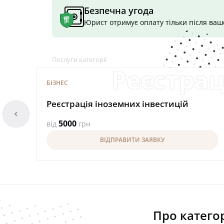
Безпечна угода
Юрист отримує оплату тільки після ва
Послуги категорії
Реєстрац
БІЗНЕС
Реєстрація іноземних інвестицій
arrowleft
5000
від
грн
ВІДПРАВИТИ ЗАЯВКУ
Про катего