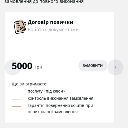
замовлення до повного виконання
Договір позички
Робота с документами
5000
ЗАМОВИТИ
arrowleft
arrowright
грн
Що ви отримаєте:
послугу «під ключ»
контроль виконання замовлення
гарантія повернення коштів при
невиконанні замовлення