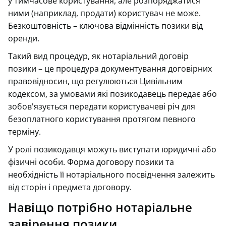
у тимчасове користування, але розпоряджатися
ними (наприклад, продати) користувач не може.
Безкоштовність – ключова відмінність позики від
оренди.
Такий вид процедур, як нотаріальний договір
позики – це процедура документування договірних
правовідносин, що регулюються Цивільним
кодексом, за умовами які позикодавець передає або
зобов'язується передати користувачеві річ для
безоплатного користування протягом певного
терміну.
У ролі позикодавця можуть виступати юридичні або
фізичні особи. Форма договору позики та
необхідність її нотаріального посвідчення залежить
від сторін і предмета договору.
Навіщо потрібно нотаріальне
завірення позики