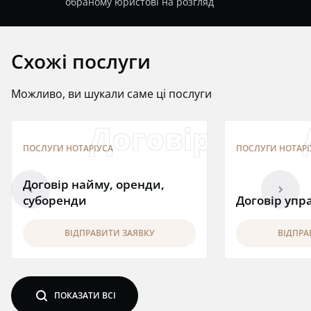
обраному юристові на розгляд
Схожі послуги
Можливо, ви шукали саме ці послуги
Договір найму
ПОСЛУГИ НОТАРІУСА
ПОСЛУГИ НОТАРІ
Договір найму, оренди,
arrowleft
arrowright
суборенди
Договір упр
ВІДПРАВИТИ ЗАЯВКУ
ВІДПРА
search
ПОКАЗАТИ ВСІ