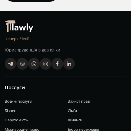
тепер в Чехії
Юриспруденція в два кліки
telegram
viber
whatsapp
finstagram
facebook
linkedin
Послуги
Воєнні послуги
Захист прав
Бізнес
Сім'я
Нерухомість
Фінанси
Міжнародне право
Бюро перекладів