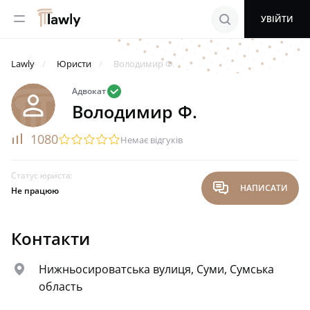
menu
search
УВІЙТИ
Lawly
Юристи
Володимир Ф.
valid
Адвокат
Володимир Ф.
rating
1080
startransparent
startransparent
startransparent
startransparent
startransparent
Немає відгуків
Статус юриста:
chat
НАПИСАТИ
Не працюю
Контакти
map
Нижньосироватська вулиця, Суми, Сумська
область