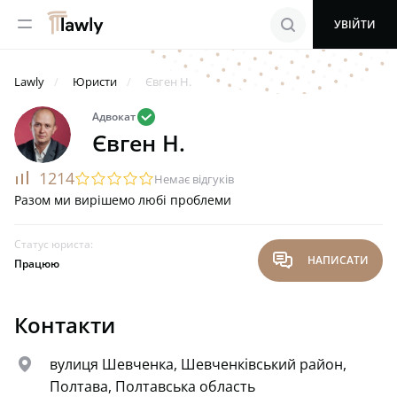
menu
search
УВІЙТИ
Lawly
Юристи
Євген Н.
valid
Адвокат
Євген Н.
rating
1214
startransparent
startransparent
startransparent
startransparent
startransparent
Немає відгуків
Разом ми вирішемо любі проблеми
Статус юриста:
chat
НАПИСАТИ
Працюю
Контакти
map
вулиця Шевченка, Шевченківський район,
Полтава, Полтавська область