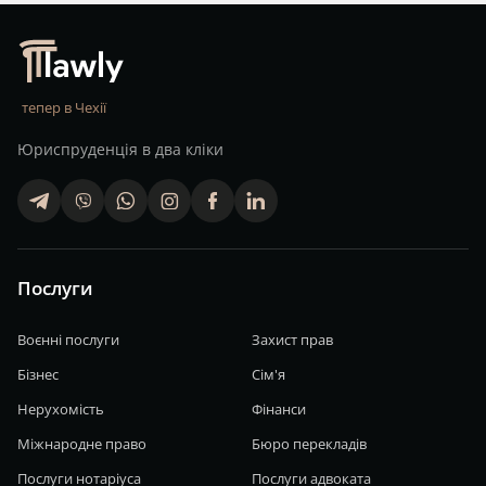
тепер в Чехії
Юриспруденція в два кліки
telegram
viber
whatsapp
finstagram
facebook
linkedin
Послуги
Воєнні послуги
Захист прав
Бізнес
Сім'я
Нерухомість
Фінанси
Міжнародне право
Бюро перекладів
Послуги нотаріуса
Послуги адвоката