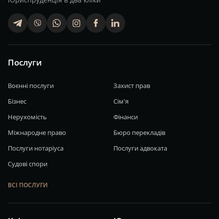
telegram
viber
whatsapp
finstagram
facebook
linkedin
Послуги
Воєнні послуги
Захист прав
Бізнес
Сім'я
Нерухомість
Фінанси
Міжнародне право
Бюро перекладів
Послуги нотаріуса
Послуги адвоката
Судові спори
ВСІ ПОСЛУГИ