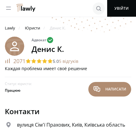
menu
search
УВІЙТИ
Lawly
Юристи
Денис К.
valid
Адвокат
Денис К.
rating
2071
star
star
star
star
star
5 відгуків
5.0
Каждая проблема имеет своё решение
Статус юриста:
chat
НАПИСАТИ
Працюю
Контакти
map
вулиця Сім'ї Прахових, Київ, Київська область