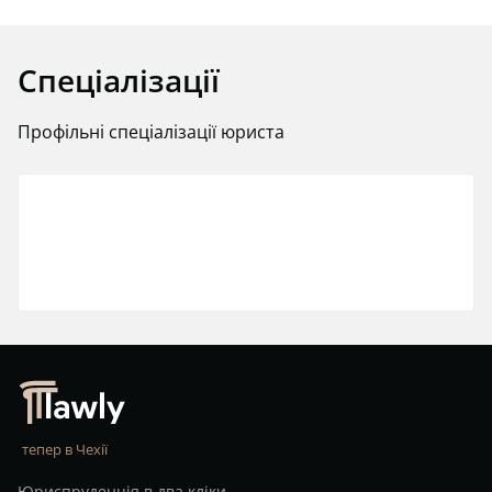
Спеціалізації
Профільні спеціалізації юриста
тепер в Чехії
Юриспруденція в два кліки