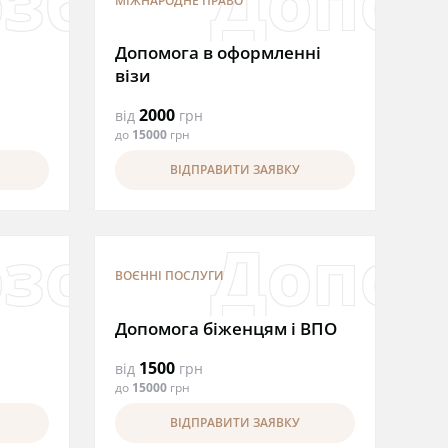
імейних пит
ція міжнар
збавлення 
Допом
МІЖНАРОДНЕ ПРАВО
Допомога в оформленні
візи
2000
від
грн
до
15000
грн
ВІДПРАВИТИ ЗАЯВКУ
емця
ня шлюбу з
зовна заяв
Допом
ВОЄННІ ПОСЛУГИ
Допомога біженцям і ВПО
1500
від
грн
до
15000
грн
ВІДПРАВИТИ ЗАЯВКУ