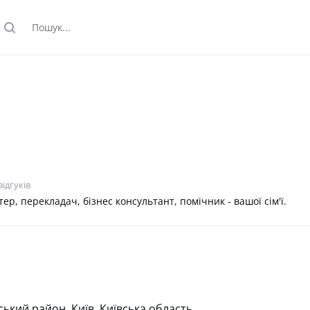
search
ідгуків
р, перекладач, бізнес консультант, помічник - вашої сім'ї.
ький район, Київ, Київська область