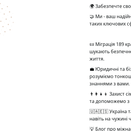
🌍 Забезпечте сво
🤝 Ми - ваш надій
таких ключових с
📜
Міграція 189 кр
шукають безпечне
життя.
💼
Юридичні та біз
розуміємо тонкощі
знаннями з вами.
👨‍👩‍👧‍👦
Захист сім
та допоможемо з 
🇺🇦🇪🇸
Україна т
навіть на чужині 
💡
Блог про міжна