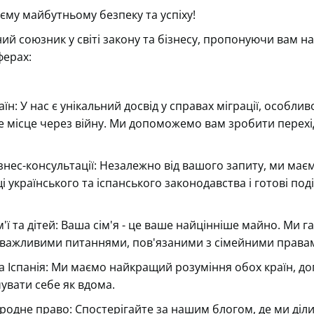
єму майбутньому безпеку та успіху!
ний союзник у світі закону та бізнесу, пропонуючи вам н
ферах:
аїн:
У нас є унікальний досвід у справах міграції, особливо
 місце через війну. Ми допоможемо вам зробити перехі
нес-консультації:
Незалежно від вашого запиту, ми маємо
 українського та іспанського законодавства і готові по
'ї та дітей:
Ваша сім'я - це ваше найцінніше майно. Ми га
важливими питаннями, пов'язаними з сімейними права
а Іспанія:
Ми маємо найкращий розуміння обох країн, д
чувати себе як вдома.
родне право:
Спостерігайте за нашим блогом, де ми діл