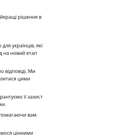
айкращі рішення в
 для українців, які
д на новий етап
 відповіді. Ми
ділитися цими
рантуємо її захист
ми.
опомагаючи вам
имося цінними