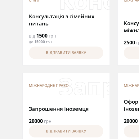
Консул
СІМ'Я
МІЖНАР
Консультація з сімейних
Консу
питань
міжн
1500
від
грн
до
15000
грн
2500
г
ВІДПРАВИТИ ЗАЯВКУ
Запро
МІЖНАРОДНЕ ПРАВО
МІЖНАР
Офор
Запрошення іноземця
іноз
20000
20000
грн
ВІДПРАВИТИ ЗАЯВКУ