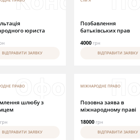
ьтація з с
Консульта
По
ОДНЕ ПРАВО
СІМ'Я
льтація
Позбавлення
ародного юриста
батьківських прав
4000
рн
грн
ВІДПРАВИТИ ЗАЯВКУ
ВІДПРАВИТИ ЗАЯВКУ
шення іноз
Оформлен
По
ОДНЕ ПРАВО
МІЖНАРОДНЕ ПРАВО
млення шлюбу з
Позовна заява в
емцем
міжнародному праві
18000
грн
грн
ВІДПРАВИТИ ЗАЯВКУ
ВІДПРАВИТИ ЗАЯВКУ