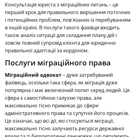
Консультація юриста з міграційних питань – це
перший крок для правильного вирішення поточних
і потенційних проблем, пов'язаних із перебуванням
в іншій країні. В послуги такого фахівця входить
також аналіз ситуації для складання плану дій і
зовсім повний супровід клієнта для юридично
правильної адаптації за кордоном.
Послуги міграційного права
Міграційний адвокат
– дуже затребуваний
фахівець, оскільки така сфера, як міграція дуже
популярна і має величезний попит серед людей. Ця
сфера є самостійною галуззю права, але
максимально тісно примикає до сфери
адміністративного права та супутніх його процесів.
Це означає, що всі дії, які стосуються міграції,
максимально тісно залучають ресурси державної
влади та ті бюрократичні ланцюжки, що регулюють