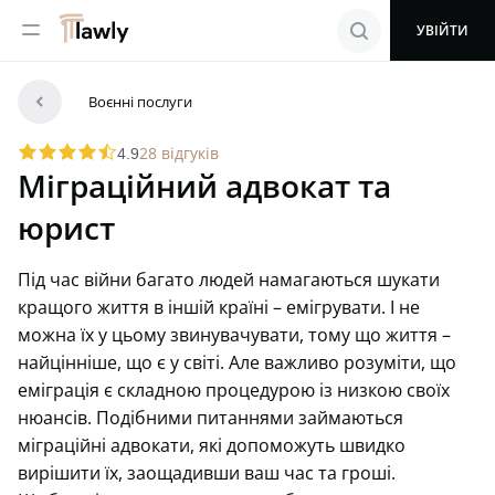
menu
search
УВІЙТИ
arrowleft
Воєнні послуги
star
star
star
star
starhalf
28 відгуків
4.9
Міграційний адвокат та
юрист
Під час війни багато людей намагаються шукати
кращого життя в іншій країні – емігрувати. І не
можна їх у цьому звинувачувати, тому що життя –
найцінніше, що є у світі. Але важливо розуміти, що
еміграція є складною процедурою із низкою своїх
нюансів. Подібними питаннями займаються
міграційні адвокати, які допоможуть швидко
вирішити їх, заощадивши ваш час та гроші.