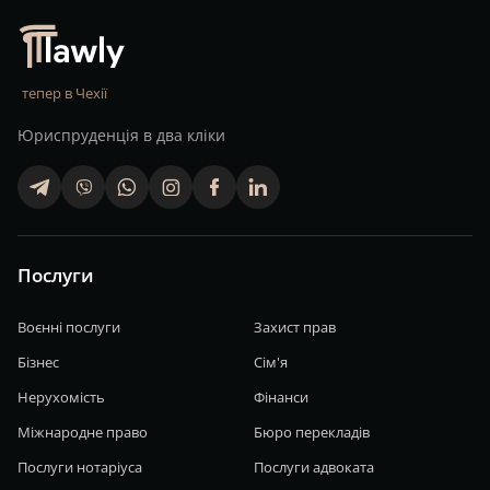
тепер в Чехії
Юриспруденція в два кліки
telegram
viber
whatsapp
finstagram
facebook
linkedin
Послуги
Воєнні послуги
Захист прав
Бізнес
Сім'я
Нерухомість
Фінанси
Міжнародне право
Бюро перекладів
Послуги нотаріуса
Послуги адвоката