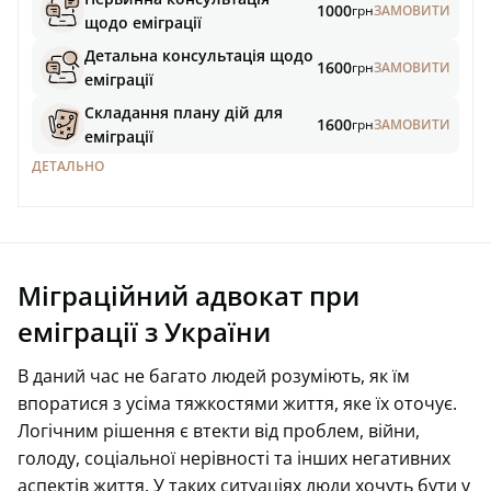
1000
грн
ЗАМОВИТИ
щодо еміграції
Детальна консультація щодо
1600
грн
ЗАМОВИТИ
еміграції
Складання плану дій для
1600
грн
ЗАМОВИТИ
еміграції
ДЕТАЛЬНО
Міграційний адвокат при
еміграції з України
В даний час не багато людей розуміють, як їм
впоратися з усіма тяжкостями життя, яке їх оточує.
Логічним рішення є втекти від проблем, війни,
голоду, соціальної нерівності та інших негативних
аспектів життя. У таких ситуаціях люди хочуть бути у