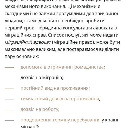
механізми його виконання. Ці механізми є
складними і не завжди зрозумілими для звичайної
людини, і саме для цього необхідно зробити
перший крок – юридична консультація адвоката з
міграційних справ. Список послуг, які може надати
міграційний адвокат
(міграційне право), може бути
максимально великим, але постараємося виділити
пару основних:
допомога в отриманні громадянства
;
дозвіл на міграцію;
постійний вид на проживання
;
тимчасовий дозвіл на проживання
;
дозвіл на роботу
;
продовження терміну перебування
у країні
міграції;