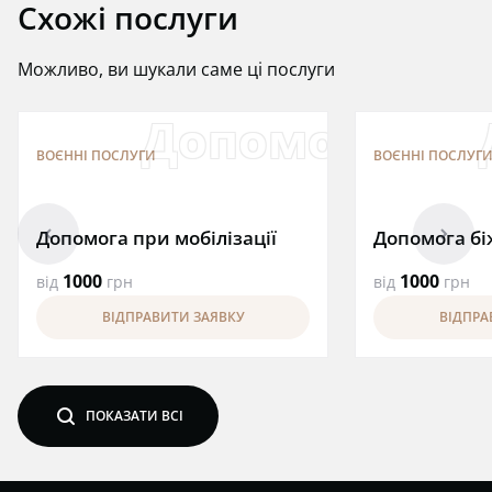
Схожі послуги
Можливо, ви шукали саме ці послуги
Допомога при 
ВОЄННІ ПОСЛУГИ
ВОЄННІ ПОСЛУГ
arrowleft
arrowright
Допомога при мобілізації
Допомога бі
1000
1000
від
грн
від
грн
ВІДПРАВИТИ ЗАЯВКУ
ВІДПРА
search
ПОКАЗАТИ ВСІ