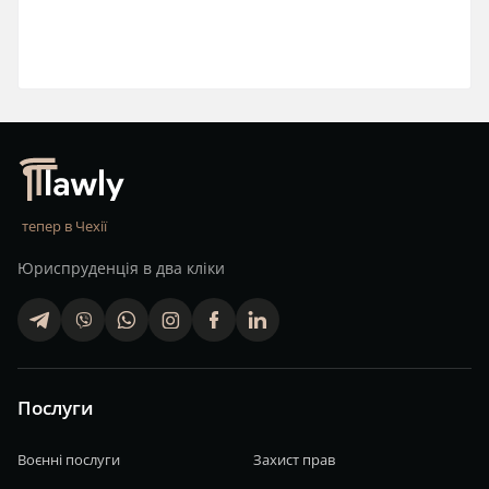
тепер в Чехії
Юриспруденція в два кліки
telegram
viber
whatsapp
finstagram
facebook
linkedin
Послуги
Воєнні послуги
Захист прав