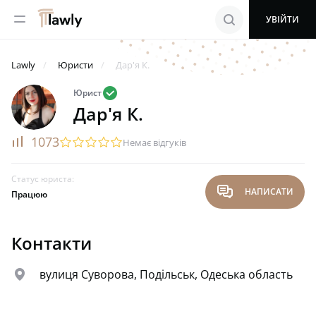
menu
search
УВІЙТИ
Lawly
Юристи
Дар'я К.
valid
Юрист
Дар'я К.
rating
1073
startransparent
startransparent
startransparent
startransparent
startransparent
Немає відгуків
Статус юриста:
chat
НАПИСАТИ
Працюю
Контакти
map
вулиця Суворова, Подільськ, Одеська область