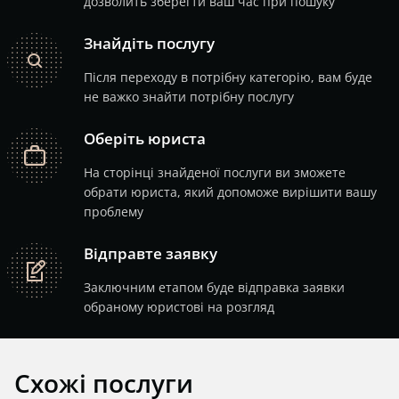
дозволить зберегти ваш час при пошуку
Знайдіть послугу
search
Після переходу в потрібну категорію, вам буде
не важко знайти потрібну послугу
Оберіть юриста
job
На сторінці знайденої послуги ви зможете
обрати юриста, який допоможе вирішити вашу
проблему
Відправте заявку
note
Заключним етапом буде відправка заявки
обраному юристові на розгляд
Схожі послуги