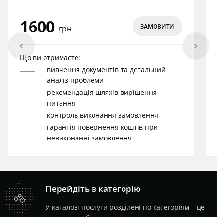
1600
ЗАМОВИТИ
грн
arrowleft
arrowright
Що ви отримаєте:
вивчення документів та детальний
аналіз проблеми
рекомендація шляхів вирішення
питання
контроль виконання замовлення
гарантія повернення коштів при
невиконанні замовлення
Перейдіть в категорію
catalog
У каталозі послуги розділені по категоріям – це