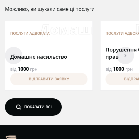
Можливо, ви шукали саме ці послуги
Домашнє нас
ПОСЛУГИ АДВОКАТА
ПОСЛУГИ АДВОК
Порушення 
arrowleft
arrowright
Домашнє насильство
прав
1000
1000
від
грн
від
грн
ВІДПРАВИТИ ЗАЯВКУ
ВІДПРА
search
ПОКАЗАТИ ВСІ