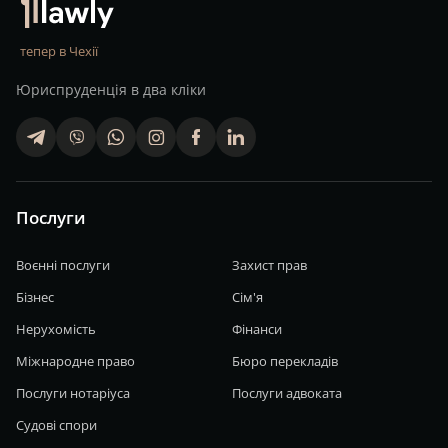
тепер в Чехії
Юриспруденція в два кліки
telegram
viber
whatsapp
finstagram
facebook
linkedin
Послуги
Воєнні послуги
Захист прав
Бізнес
Сім'я
Нерухомість
Фінанси
Міжнародне право
Бюро перекладів
Послуги нотаріуса
Послуги адвоката
Судові спори