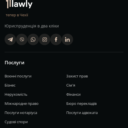
тепер в Чехії
Юриспруденція в два кліки
telegram
viber
whatsapp
finstagram
facebook
linkedin
Послуги
Воєнні послуги
Захист прав
Бізнес
Сім'я
Нерухомість
Фінанси
Міжнародне право
Бюро перекладів
Послуги нотаріуса
Послуги адвоката
Судові спори