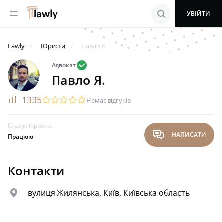
menu
search
УВІЙТИ
Lawly
Юристи
Павло Я.
valid
Адвокат
Павло Я.
rating
1335
startransparent
startransparent
startransparent
startransparent
startransparent
Немає відгуків
Статус юриста:
chat
НАПИСАТИ
Працюю
Контакти
map
вулиця Жилянська, Київ, Київська область