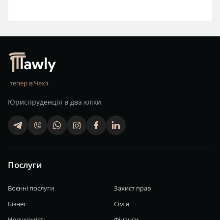
тепер в Чехії
Юриспруденція в два кліки
telegram
viber
whatsapp
finstagram
facebook
linkedin
Послуги
Воєнні послуги
Захист прав
Бізнес
Сім'я
Нерухомість
Фінанси