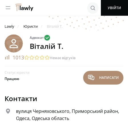
menu
search
УВІЙТИ
Lawly
Юристи
Віталій Т.
valid
Адвокат
Віталій Т.
rating
1013
startransparent
startransparent
startransparent
startransparent
startransparent
Немає відгуків
Статус юриста:
chat
НАПИСАТИ
Працюю
Контакти
map
вулиця Черняховського, Приморський район,
Одеса, Одеська область