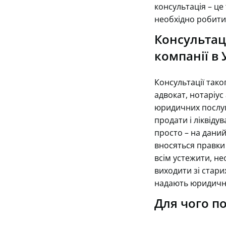
консультація – це
необхідно робити 
Консультаці
компанії в 
Консультації тако
адвокат, нотаріус
юридичних послуг,
продати і ліквіду
просто – на дани
вносяться правки
всім устежити, нео
виходити зі стари
надають юридичні 
Для чого п