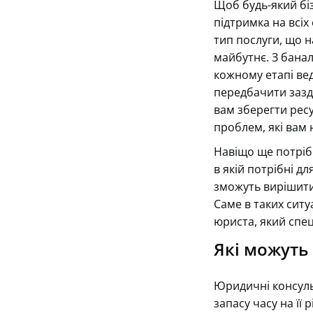
Щоб будь-який бі
підтримка на всіх
тип послуги, що н
майбутнє. З банал
кожному етапі вед
передбачити зазда
вам зберегти ресу
проблем, які вам 
Навіщо ще потрібні
в якій потрібні дл
зможуть вирішити 
Саме в таких ситу
юриста, який спец
Які можуть 
Юридичні консульт
запасу часу на її