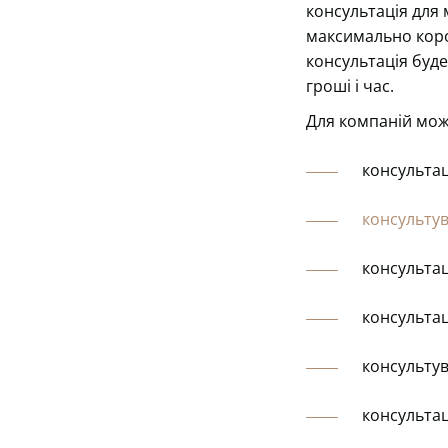
консультація для 
максимально корот
консультація буде
гроші і час.
Для компаній можу
консультац
консультув
консультац
консультац
консультув
консультац