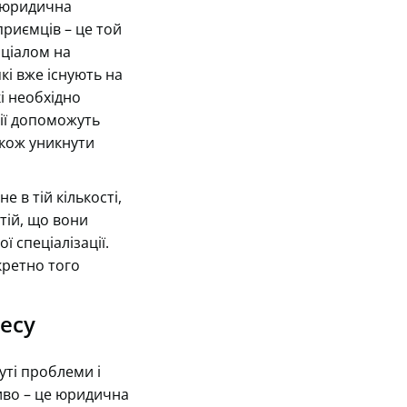
а юридична
приємців – це той
нціалом на
кі вже існують на
і необхідно
ції допоможуть
акож уникнути
е в тій кількості,
нтій, що вони
 спеціалізації.
кретно того
несу
уті проблеми і
ливо – це юридична