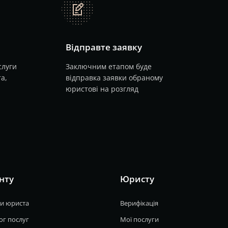
note
Відправте заявку
слуги
Заключним етапом буде
а,
відправка заявки обраному
юристові на розгляд
нту
Юристу
и юриста
Верифікація
ог послуг
Мої послуги