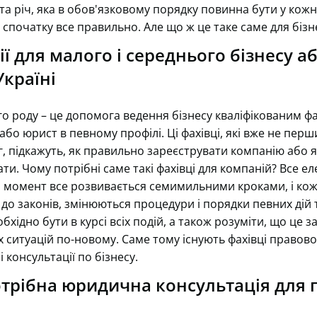
 та річ, яка в обов'язковому порядку повинна бути у кожн
спочатку все правильно. Але що ж це таке саме для бізн
ї для малого і середнього бізнесу а
Україні
го роду – це допомога ведення бізнесу кваліфікованим фа
 або юрист в певному профілі. Ці фахівці, які вже не пер
 підкажуть, як правильно зареєструвати компанію або я
вати. Чому потрібні саме такі фахівці для компаній? Все 
й момент все розвивається семимильними кроками, і ко
 до законів, змінюються процедури і порядки певних дій
бхідно бути в курсі всіх подій, а також розуміти, що це з
х ситуацій по-новому. Саме тому існують фахівці правовог
консультації по бізнесу.
отрібна юридична консультація для 