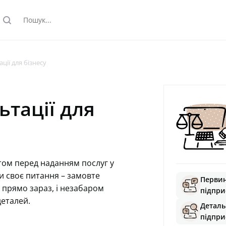
search
ії для бізнесу
тації для
том перед наданням послуг у
и своє питання – замовте
Первин
 прямо зараз, і незабаром
підпри
деталей.
Деталь
підпри