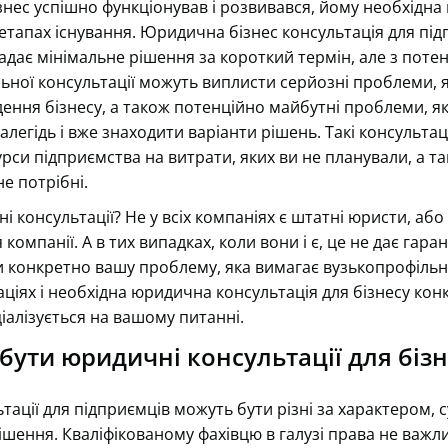
знес успішно функціонував і розвивався, йому необхідн
 етапах існування. Юридична бізнес консультація для під
адає мінімальне рішення за короткий термін, але з поте
ьної консультації можуть виплисти серйозні проблеми, я
ення бізнесу, а також потенційно майбутні проблеми, як
легідь і вже знаходити варіанти рішень. Такі консульта
рси підприємства на витрати, яких ви не планували, а т
не потрібні.
 консультації? Не у всіх компаніях є штатні юристи, або н
я компанії. А в тих випадках, коли вони і є, це не дає гара
конкретно вашу проблему, яка вимагає вузькопрофільної
аціях і необхідна юридична консультація для бізнесу кон
іалізується на вашому питанні.
бути юридичні консультації для біз
ації для підприємців можуть бути різні за характером, с
 рішення. Кваліфікованому фахівцю в галузі права не важ