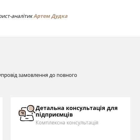
рист-аналітик
Артем Дудка
 супровід замовлення до повного
Детальна консультація для
підприємців
Комплексна консультація