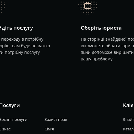
job
діть послугу
Оберіть юриста
 переходу в потрібну
На сторінці знайденої по
орію, вам буде не важко
ви зможете обрати юрист
и потрібну послугу
який допоможе вирішити
вашу проблему
Послуги
Кліє
Воєнні послуги
Захист прав
Знайт
Бізнес
Сім'я
Катал