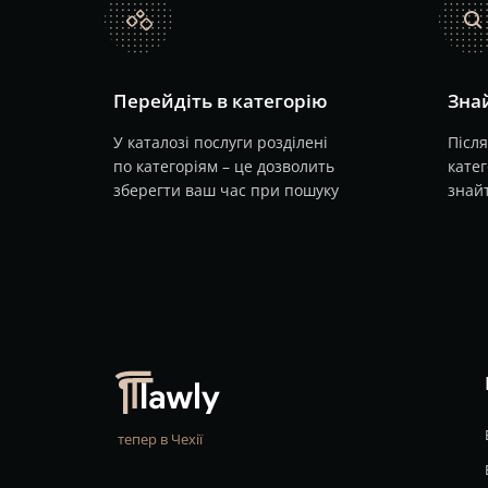
catalog
search
Перейдіть в категорію
Знай
У каталозі послуги розділені
Після
по категоріям – це дозволить
катег
зберегти ваш час при пошуку
знайт
тепер в Чехії