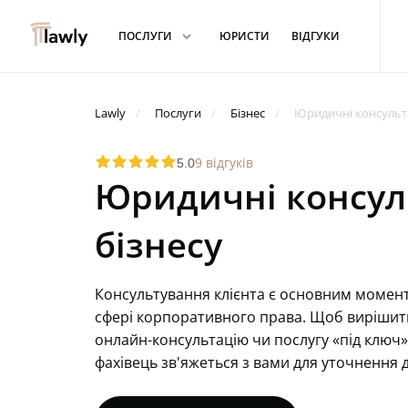
arrowdown
ПОСЛУГИ
ЮРИСТИ
ВІДГУКИ
Lawly
Послуги
Бізнес
Юридичні консультац
star
star
star
star
star
9 відгуків
5.0
Юридичні консуль
бізнесу
Консультування клієнта є основним момен
сфері корпоративного права. Щоб вирішит
онлайн-консультацію чи послугу «під ключ»
фахівець зв'яжеться з вами для уточнення 