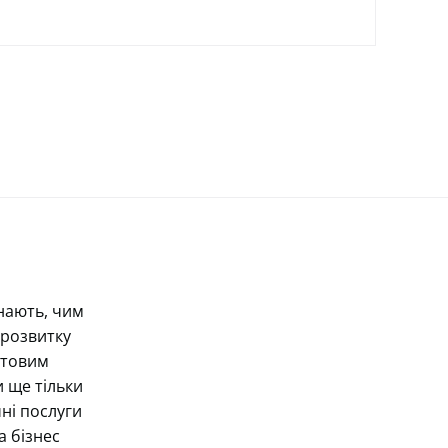
знають, чим
 розвитку
отовим
и ще тільки
чні послуги
а бізнес