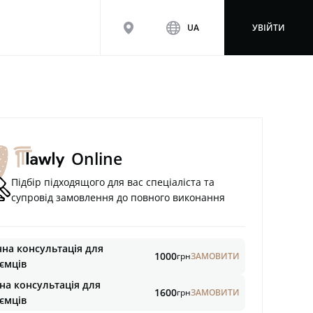
map
www
UA
УВІЙТИ
Online
Підбір підходящого для вас спеціаліста та
супровід замовлення до повного виконання
на консультація для
1000
грн
ЗАМОВИТИ
ємців
на консультація для
1600
грн
ЗАМОВИТИ
ємців