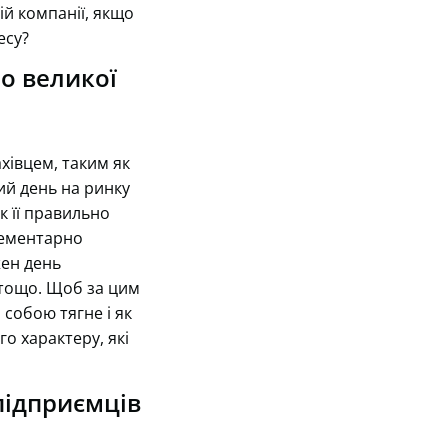
ій компанії, якщо
есу?
бо великої
хівцем, таким як
ший день на ринку
к її правильно
елементарно
жен день
 тощо. Щоб за цим
а собою тягне і як
о характеру, які
підприємців