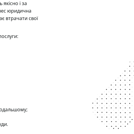
 якісно і за
знес юридична
ає втрачати свої
послуги:
подальшому;
уди.