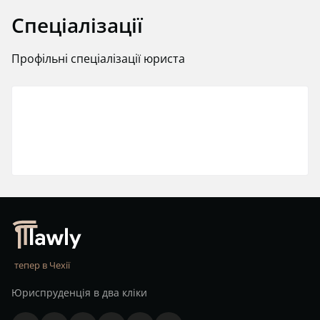
Спеціалізації
Профільні спеціалізації юриста
тепер в Чехії
Юриспруденція в два кліки