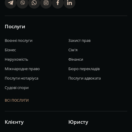
telegram
viber
whatsapp
finstagram
facebook
linkedin
Послуги
Воєнні послуги
Захист прав
Бізнес
Сім'я
Нерухомість
Фінанси
Міжнародне право
Бюро перекладів
Послуги нотаріуса
Послуги адвоката
Судові спори
ВСІ ПОСЛУГИ
Клієнту
Юристу