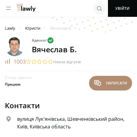
menu
search
УВІЙТИ
Lawly
Юристи
Вячеслав Б.
valid
Адвокат
Вячеслав Б.
rating
1003
startransparent
startransparent
startransparent
startransparent
startransparent
Немає відгуків
Статус юриста:
chat
НАПИСАТИ
Працюю
Контакти
map
вулиця Лук'янівська, Шевченківський район,
Київ, Київська область