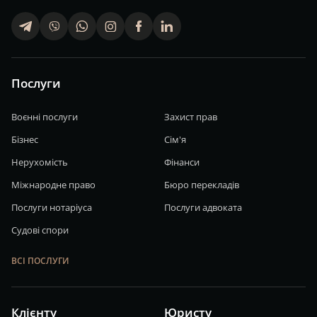
telegram
viber
whatsapp
finstagram
facebook
linkedin
Послуги
Воєнні послуги
Захист прав
Бізнес
Сім'я
Нерухомість
Фінанси
Міжнародне право
Бюро перекладів
Послуги нотаріуса
Послуги адвоката
Судові спори
ВСІ ПОСЛУГИ
Клієнту
Юристу