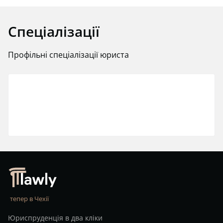
Спеціалізації
Профільні спеціалізації юриста
тепер в Чехії
Юриспруденція в два кліки