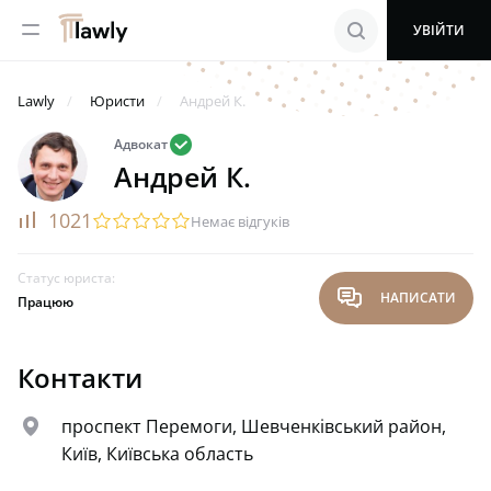
menu
search
УВІЙТИ
Lawly
Юристи
Андрей К.
valid
Адвокат
Андрей К.
rating
1021
startransparent
startransparent
startransparent
startransparent
startransparent
Немає відгуків
Статус юриста:
chat
НАПИСАТИ
Працюю
Контакти
map
проспект Перемоги, Шевченківський район,
Київ, Київська область