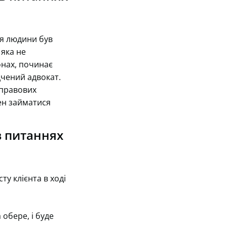
ля людини був
 яка не
онах, починає
ідчений адвокат.
 правових
ен займатися
в питаннях
у клієнта в ході
обере, і буде