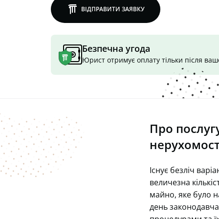
lawly
ВІДПРАВИТИ ЗАЯВКУ
Безпечна угода
Юрист отримує оплату тільки після ва
Про послугу
нерухомост
Існує безліч варіа
величезна кількіс
майно, яке було 
день законодавча 