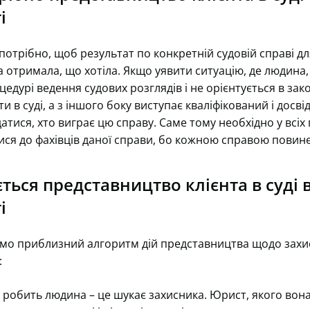
і
потрібно, щоб результат по конкретній судовій справі д
 отримала, що хотіла. Якщо уявити ситуацію, де людина,
цедурі ведення судових розглядів і не орієнтується в зак
и в суді, а з іншого боку виступає кваліфікований і досв
атися, хто виграє цю справу. Саме тому необхідно у всіх
ися до фахівців даної справи, бо кожною справою повин
ться представництво клієнта в суді 
і
мо приблизний алгоритм дій представництва щодо захист
:
робить людина – це шукає захисника. Юрист, якого вона 