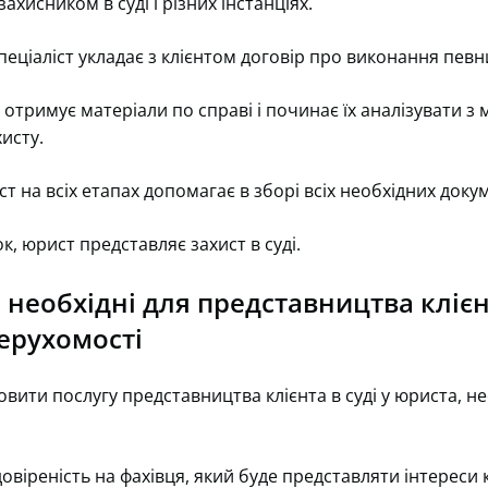
ахисником в суді і різних інстанціях.
еціаліст укладає з клієнтом договір про виконання певн
 отримує матеріали по справі і починає їх аналізувати з
хисту.
т на всіх етапах допомагає в зборі всіх необхідних докум
ок, юрист представляє захист в суді.
необхідні для представництва клієнт
ерухомості
вити послугу представництва клієнта в суді у юриста, не
овіреність на фахівця, який буде представляти інтереси кл