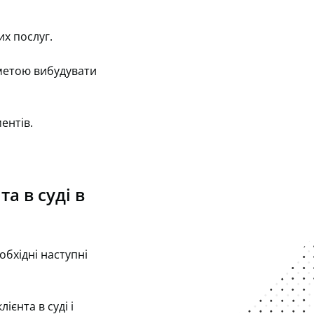
их послуг.
 метою вибудувати
ентів.
а в суді в
обхідні наступні
ієнта в суді і