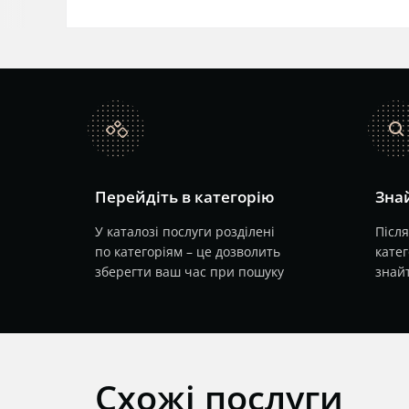
catalog
search
Перейдіть в категорію
Знай
У каталозі послуги розділені
Після
по категоріям – це дозволить
катег
зберегти ваш час при пошуку
знайт
Схожі послуги