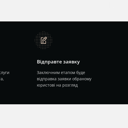
note
Відправте заявку
слуги
Заключним етапом буде
а,
відправка заявки обраному
юристові на розгляд