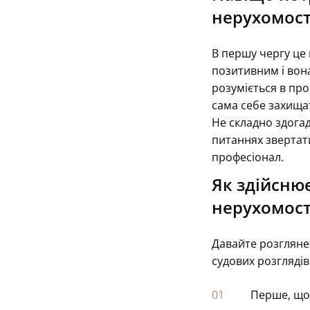
нерухомост
В першу чергу це 
позитивним і вона
розуміється в про
сама себе захищат
Не складно здогад
питаннях звертат
професіонал.
Як здійснює
нерухомост
Давайте розгляне
судових розглядів
Перше, що 