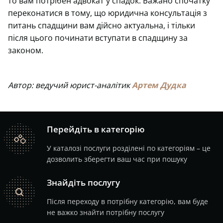
то вам потрібен адвокат у спадок. Бажано спочатку
переконатися в тому, що юридична консультація з
питань спадщини вам дійсно актуальна, і тільки
після цього починати вступати в спадщину за
законом.
Автор: ведучий юрист-аналітик
Артем Дудка
Перейдіть в категорію
catalog
У каталозі послуги розділені по категоріям – це
дозволить зберегти ваш час при пошуку
Знайдіть послугу
search
Після переходу в потрібну категорію, вам буде
не важко знайти потрібну послугу