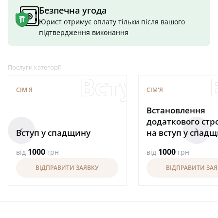
Безпечна угода
Юрист отримує оплату тільки після вашого
підтвердження виконання
Послуги категорії
Вступ у сп
СІМ'Я
СІМ'Я
Встановлення
додаткового стр
arrowleft
arrowright
Вступ у спадщину
на вступ у спад
1000
1000
від
грн
від
грн
ВІДПРАВИТИ ЗАЯВКУ
ВІДПРАВИТИ ЗА