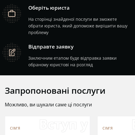
Оберіть юриста
job
На сторінці знайденої послуги ви зможете
обрати юриста, який допоможе вирішити вашу
проблему
Відправте заявку
note
Заключним етапом буде відправка заявки
обраному юристові на розгляд
Запропоновані послуги
Можливо, ви шукали саме ці послуги
Вступ у спад
СІМ'Я
СІМ'Я