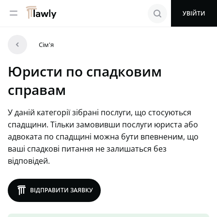
menu
search
УВІЙТИ
arrowleft
Сім'я
Юристи по спадковим
справам
У даній категорії зібрані послуги, що стосуються
спадщини. Тільки замовивши послуги юриста або
адвоката по спадщині можна бути впевненим, що
ваші спадкові питання не залишаться без
відповідей.
lawly
ВІДПРАВИТИ ЗАЯВКУ