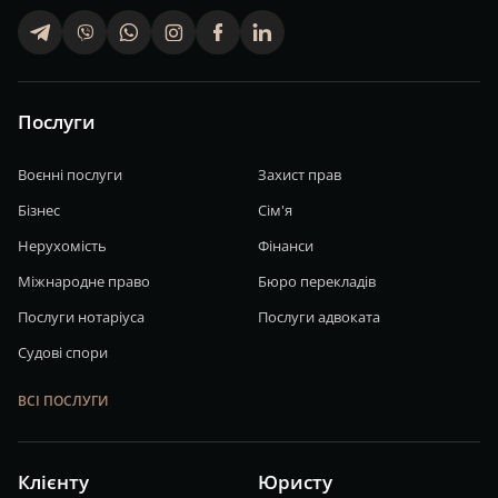
telegram
viber
whatsapp
finstagram
facebook
linkedin
Послуги
Воєнні послуги
Захист прав
Бізнес
Сім'я
Нерухомість
Фінанси
Міжнародне право
Бюро перекладів
Послуги нотаріуса
Послуги адвоката
Судові спори
ВСІ ПОСЛУГИ
Клієнту
Юристу