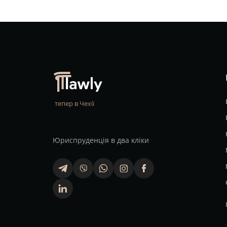
тепер в Чехії
Юриспруденція в два кліки
telegram
viber
whatsapp
finstagram
facebook
linkedin