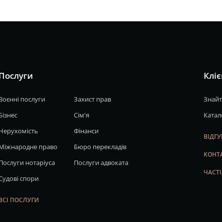
Послуги
Кліє
Воєнні послуги
Захист прав
Знайт
Бізнес
Сім'я
Катал
Нерухомість
Фінанси
ВІДГ
Міжнародне право
Бюро перекладів
КОНТ
Послуги нотаріуса
Послуги адвоката
ЧАСТ
Судові спори
ВСІ ПОСЛУГИ