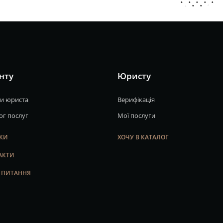
нту
Юристу
и юриста
Верифікація
ог послуг
Мої послуги
УКИ
ХОЧУ В КАТАЛОГ
АКТИ
І ПИТАННЯ