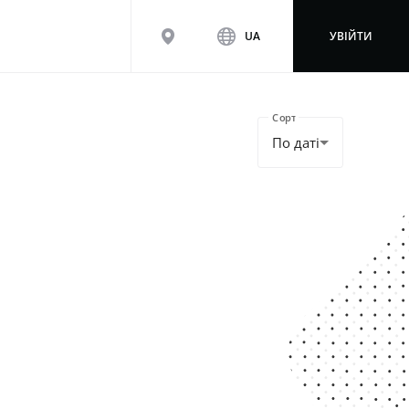
map
www
UA
УВІЙТИ
Сортування::
По даті