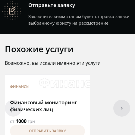
Отправьте заявку
note
Заключительным этапом будет отправка заявки
выбранному юристу на рассмотрение
Похожие услуги
Возможно, вы искали именно эти услуги
Финансовый 
ФИНАНСЫ
Финансовый мониторинг
arrowleft
arrowright
физических лиц
1000
от
грн
ОТПРАВИТЬ ЗАЯВКУ