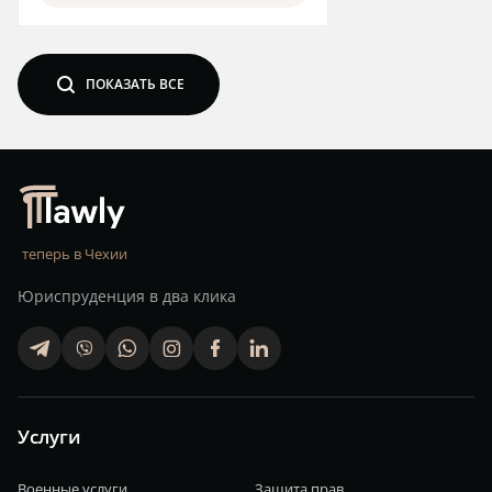
search
ПОКАЗАТЬ ВСЕ
теперь в Чехии
Юриспруденция в два клика
telegram
viber
whatsapp
finstagram
facebook
linkedin
Услуги
Военные услуги
Защита прав