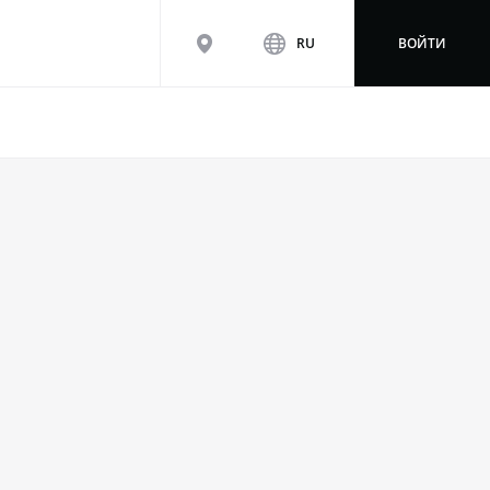
map
www
RU
ВОЙТИ