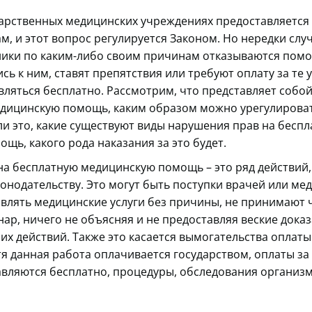
дарственных медицинских учреждениях предоставляется
, и этот вопрос регулируется Законом. Но нередки случ
ики по каким-либо своим причинам отказываются помо
ь к ним, ставят препятствия или требуют оплату за те 
ляться бесплатно. Рассмотрим, что представляет собо
дицинскую помощь, каким образом можно урегулироват
ли это, какие существуют виды нарушения прав на бесп
щь, какого рода наказания за это будет.
а бесплатную медицинскую помощь – это ряд действий,
онодательству. Это могут быть поступки врачей или мед
авлять медицинские услуги без причины, не принимают 
нар, ничего не объясняя и не предоставляя веские дока
их действий. Также это касается вымогательства оплаты
тя данная работа оплачивается государством, оплаты за 
вляются бесплатно, процедуры, обследования организм