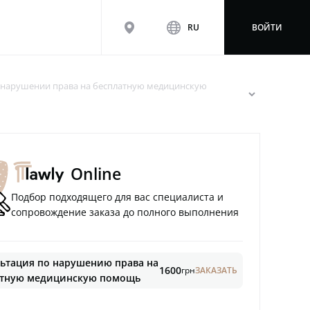
map
www
RU
ВОЙТИ
нарушении права на бесплатную медицинскую
arrowdown
Online
Подбор подходящего для вас специалиста и
сопровождение заказа до полного выполнения
ьтация по нарушению права на
1600
грн
ЗАКАЗАТЬ
атную медицинскую помощь