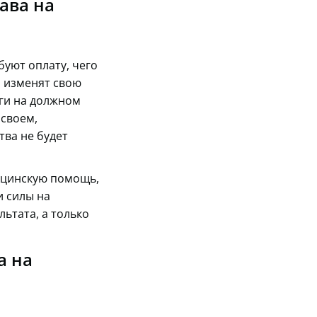
ава на
буют оплату, чего
и изменят свою
уги на должном
 своем,
тва не будет
ицинскую помощь,
и силы на
ьтата, а только
а на