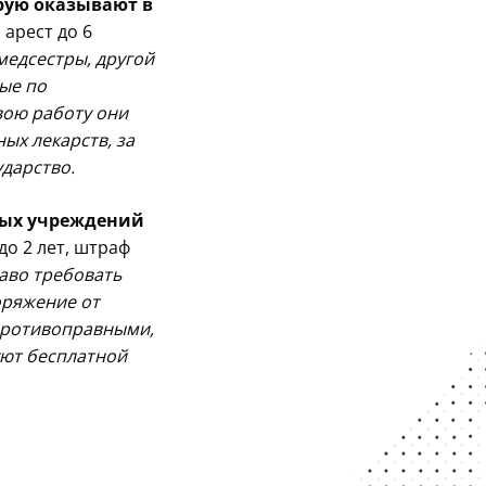
рую оказывают в
 арест до 6
медсестры, другой
ые по
вою работу они
ых лекарств, за
ударство.
ных учреждений
до 2 лет, штраф
аво требовать
оряжение от
 противоправными,
уют бесплатной