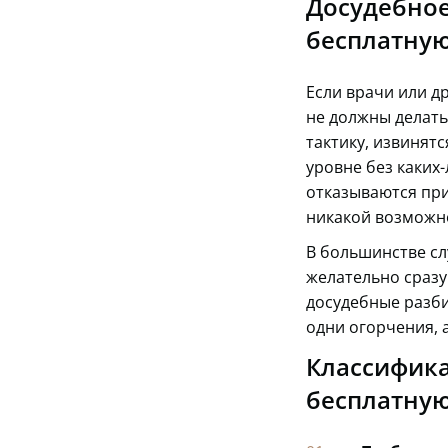
Досудебное
бесплатну
Если врачи или д
не должны делать
тактику, извинят
уровне без каких
отказываются при
никакой возможн
В большинстве с
желательно сразу
досудебные разби
одни огорчения, 
Классифика
бесплатну