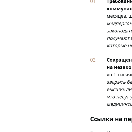
Требован
коммунал
месяцев, 
медперсон
законодате
получают з
которые не
Сокращен
на незак
до 1 тыся
закрыть б
высших ли
что несут 
медицинск
Ссылки на п