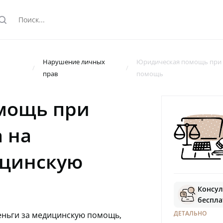
earch
Нарушение личных
Юридическая помощь при 
прав
помощь
мощь при
 на
ицинскую
Консул
беспл
ДЕТАЛЬНО
еньги за медицинскую помощь,