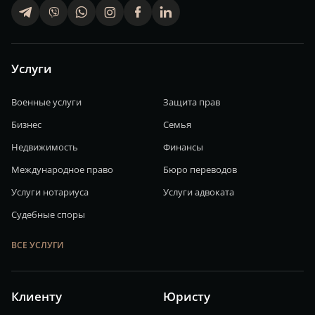
telegram
viber
whatsapp
finstagram
facebook
linkedin
Услуги
Военные услуги
Защита прав
Бизнес
Семья
Недвижимость
Финансы
Международное право
Бюро переводов
Услуги нотариуса
Услуги адвоката
Судебные споры
ВСЕ УСЛУГИ
Клиенту
Юристу