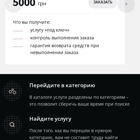
5000
ЗАКАЗАТЬ
arrowleft
arrowright
грн
Что вы получите:
услугу «под ключ»
контроль выполнения заказа
гарантия возврата средств при
невыполнении заказа
Перейдите в категорию
catalog
В каталоге услуги разделены по категориям –
это позволит сберечь ваше время при поиске
Найдите услугу
search
После того, как вы перешли в нужную
категорию, вам не составит труда найти