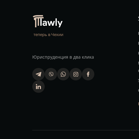
теперь в Чехии
Юриспруденция в два клика
telegram
viber
whatsapp
finstagram
facebook
linkedin