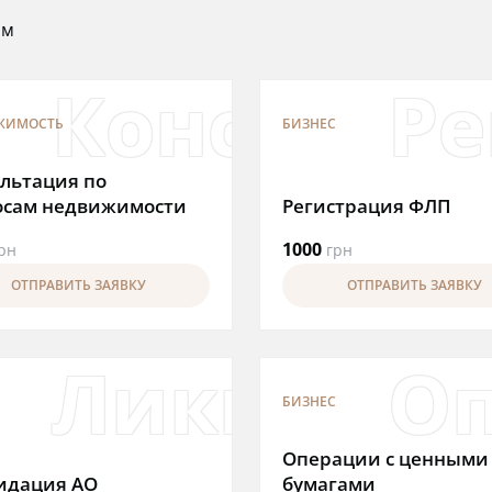
ом
, свидетел
Консульт
Ре
ЖИМОСТЬ
БИЗНЕС
льтация по
осам недвижимости
Регистрация ФЛП
1000
рн
грн
ОТПРАВИТЬ ЗАЯВКУ
ОТПРАВИТЬ ЗАЯВКУ
дация ЧП
Ликвидац
Оп
БИЗНЕС
Операции с ценными
идация АО
бумагами