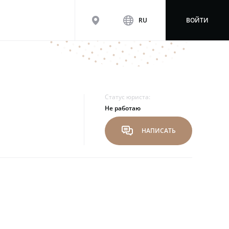
map
www
RU
ВОЙТИ
Статус юриста:
Не работаю
chat
НАПИСАТЬ