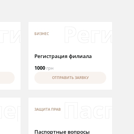
ьства, дубл
ация по во
гистрация
Регис
БИЗНЕС
Регистрация филиала
1000
грн
ОТПРАВИТЬ ЗАЯВКУ
ия АО
ерации с 
Паспо
ЗАЩИТА ПРАВ
Паспортные вопросы