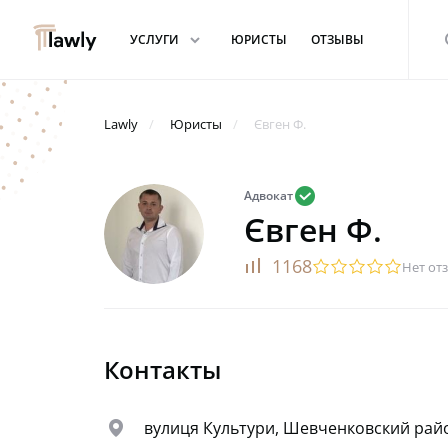
arrowdown
s
УСЛУГИ
ЮРИСТЫ
ОТЗЫВЫ
Lawly
Юристы
Євген Ф.
valid
Адвокат
Євген Ф.
rating
1168
startransparent
startransparent
startransparent
startransparent
startransparent
Нет от
Контакты
map
вулиця Культури, Шевченковский райо