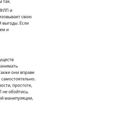
м так.
 ФЛП и
лизовывает свою
й выгоды. Если
ем и
муществ
 нанимать
Также они вправе
 самостоятельно.
ости, простоте,
П не обойтись.
ой манипуляции,