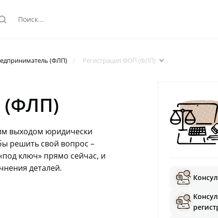
earch
arrowdown
редприниматель (ФЛП)
Регистрация ФОП (ФЛП)
 (ФЛП)
им выходом юридически
бы решить свой вопрос –
«под ключ» прямо сейчас, и
очнения деталей.
Консул
Консул
регис