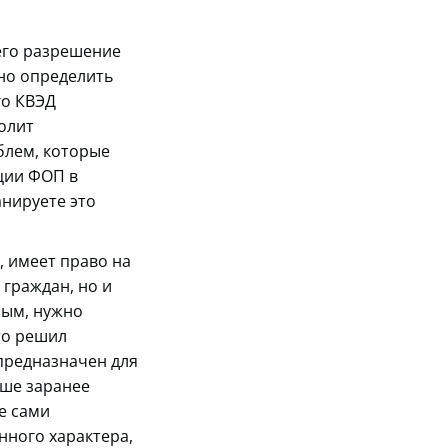
его разрешение
но определить
го КВЭД
олит
блем, которые
ации ФОП в
анируете это
 имеет право на
 граждан, но и
ным, нужно
то решил
 предназначен для
чше заранее
е сами
нного характера,