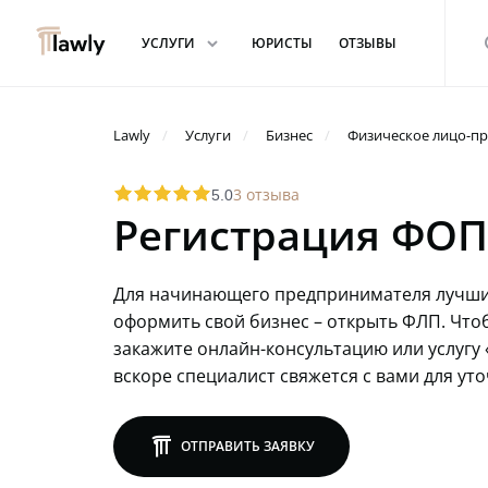
arrowdown
s
УСЛУГИ
ЮРИСТЫ
ОТЗЫВЫ
Lawly
Услуги
Бизнес
Физическое лицо-п
star
star
star
star
star
3 отзыва
5.0
Регистрация ФОП
Для начинающего предпринимателя лучш
оформить свой бизнес – открыть ФЛП. Что
закажите онлайн-консультацию или услугу 
вскоре специалист свяжется с вами для ут
lawly
ОТПРАВИТЬ ЗАЯВКУ