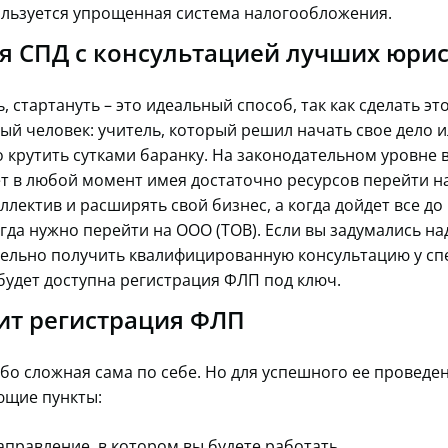
пользуется упрощенная система налогообложения.
я СПД с консультацией лучших юри
ь, стартануть – это идеальный способ, так как сделать э
ый человек: учитель, который решил начать свое дело и
 крутить сутками баранку. На законодательном уровне в
т в любой момент имея достаточно ресурсов перейти на
лектив и расширять свой бизнес, а когда дойдет все до
гда нужно перейти на ООО (ТОВ). Если вы задумались на
ельно получить квалифицированную консультацию у спе
удет доступна регистрация ФЛП под ключ.
ит регистрация ФЛП
бо сложная сама по себе. Но для успешного ее проведе
ющие пункты:
правление, в котором вы будете работать.