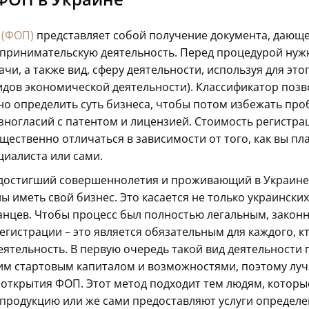
 (ФОП)
представляет собой получение документа, дающ
дпринимательскую деятельность. Перед процедурой нуж
ачи, а также вид, сферу деятельности, используя для это
идов экономической деятельности). Классификатор позв
о определить суть бизнеса, чтобы потом избежать про
азногласий с патентом и лицензией. Стоимость регистр
щественно отличаться в зависимости от того, как вы пл
циалиста или сами.
 достигший совершеннолетия и проживающий в Украине,
ы иметь свой бизнес. Это касается не только украинских
нцев. Чтобы процесс был полностью легальным, закон
егистрации – это является обязательным для каждого, к
еятельность. В первую очередь такой вид деятельности
им стартовым капиталом и возможностями, поэтому лу
 открытия ФОП. Этот метод подходит тем людям, которы
продукцию или же сами предоставляют услуги определе