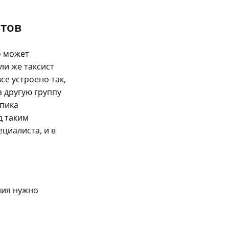
стов
то может
ли же таксист
се устроено так,
 другую группу
 пика
д таким
циалиста, и в
ния нужно