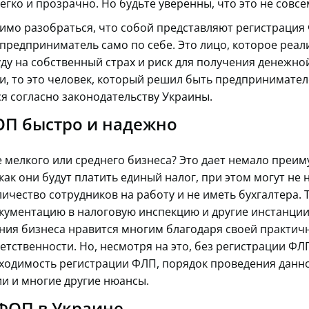
легко и прозрачно. Но будьте уверенны, что это не совсе
имо разобраться, что собой представляют регистрация
предприниматель само по себе. Это лицо, которое реа
уду на собственный страх и риск для получения денежно
, то это человек, который решил быть предпринимател
я согласно законодательству Украины.
ОП быстро и надежно
е мелкого или среднего бизнеса? Это дает немало преи
как они будут платить единый налог, при этом могут не
ичество сотрудников на работу и не иметь бухгалтера. 
кументацию в налоговую инспекцию и другие инстанции
ния бизнеса нравится многим благодаря своей практичн
тственности. Но, несмотря на это, без регистрации ФЛ
ходимость регистрации ФЛП, порядок проведения данн
и и многие другие нюансы.
ФОП в Украине