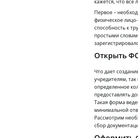
кажется, что все 
Первое – необход
физическое лицо-
способность к тр
простыми словами
зарегистрировалс
Открыть Ф
Что дает создани
учредителям, так 
определенное кол
предоставлять до
Такая форма веде
минимальной отве
Рассмотрим необ
сбор документаци
Оформить 