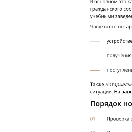
В основном это к
гражданского сос
учебными заведен
Чаще всего нотар
устройстве
получения 
поступлени
Также
нотариальн
ситуации. На
зав
Порядок но
Проверка 