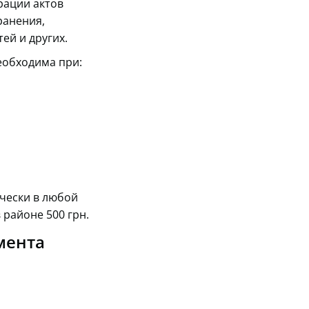
рации актов
ранения,
ей и других.
еобходима при:
чески в любой
 районе 500 грн.
мента