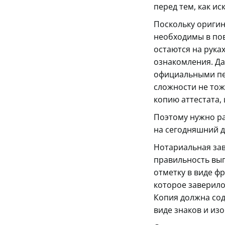
перед тем, как ис
Поскольку оригин
необходимы в пов
остаются на рука
ознакомления. Да
официальными печ
сложности не тож
копию аттестата, 
Поэтому нужно раз
на сегодняшний д
Нотариальная зав
правильность вып
отметку в виде ф
которое заверило
Копия должна со
виде знаков и из