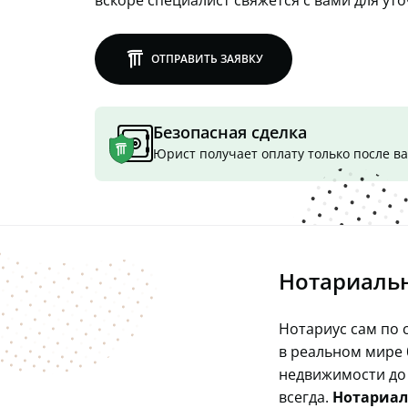
вскоре специалист свяжется с вами для ут
lawly
ОТПРАВИТЬ ЗАЯВКУ
Безопасная сделка
Юрист получает оплату только после 
Нотариальн
Нотариус сам по 
в реальном мире 
недвижимости до 
всегда.
Нотариал