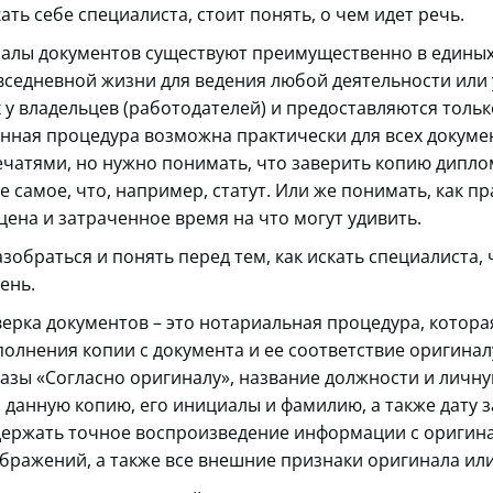
кать себе специалиста, стоит понять, о чем идет речь.
алы документов существуют преимущественно в единых
седневной жизни для ведения любой деятельности или у
х у владельцев (работодателей) и предоставляются тольк
нная процедура возможна практически для всех докуме
атями, но нужно понимать, что заверить копию диплом
е самое, что, например, статут. Или же понимать, как п
цена и затраченное время на что могут удивить.
обраться и понять перед тем, как искать специалиста, 
ень.
ерка документов – это нотариальная процедура, котора
олнения копии с документа и ее соответствие оригинал
разы «Согласно оригиналу», название должности и личну
 данную копию, его инициалы и фамилию, а также дату 
держать точное воспроизведение информации с оригина
ображений, а также все внешние признаки оригинала или