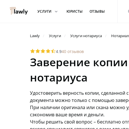
arrowdown
s
УСЛУГИ
ЮРИСТЫ
ОТЗЫВЫ
Lawly
Услуги
Услуги нотариуса
Нотариал
star
star
star
star
starhalf
40 отзывов
4.9
Заверение копии
нотариуса
Удостоверить верность копии, сделанной 
документа можно только с помощью завере
При наличии оригинала или скана можно у
сэкономив ваше время и деньги.
Чтобы решить свой вопрос – бесплатно отп