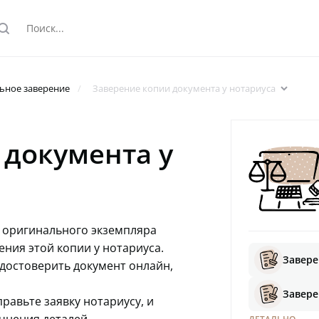
earch
arrowdown
ьное заверение
Заверение копии документа у нотариуса
 документа у
с оригинального экземпляра
ния этой копии у нотариуса.
Завере
достоверить документ онлайн,
Завере
равьте заявку нотариусу, и