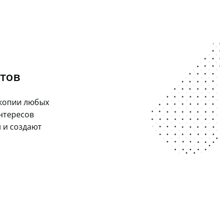
тов
копии любых
нтересов
 и создают