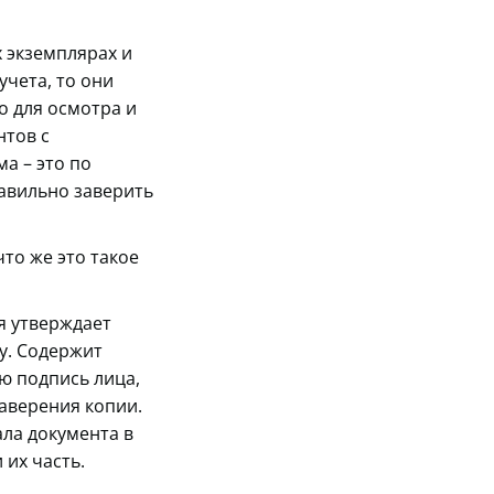
 экземплярах и
чета, то они
о для осмотра и
нтов с
а – это по
равильно заверить
что же это такое
я утверждает
у. Содержит
ю подпись лица,
заверения копии.
ла документа в
 их часть.