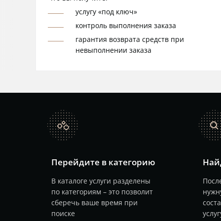
услугу «под ключ»
контроль выполнения заказа
гарантия возврата средств при
невыполнении заказа
catalog
search
Перейдите в категорию
Най
В каталоге услуги разделены
После
по категориям – это позволит
нужн
сберечь ваше время при
сост
поиске
услуг