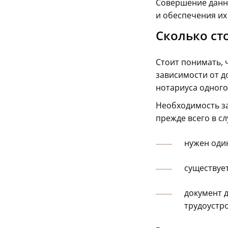
Совершение данно
и обеспечения их
Сколько ст
Стоит понимать, 
зависимости от до
нотариуса одного 
Необходимость за
прежде всего в сл
нужен один
существуе
документ д
трудоустро