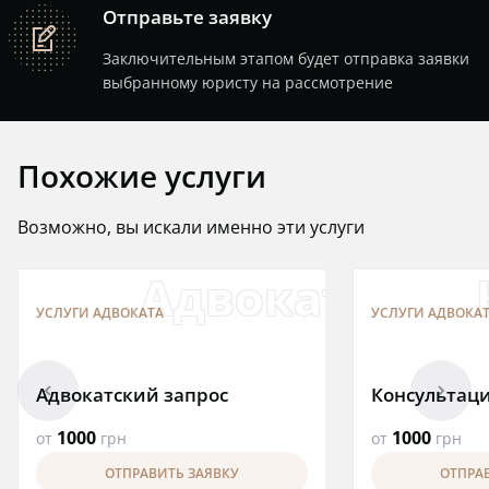
Отправьте заявку
note
Заключительным этапом будет отправка заявки
выбранному юристу на рассмотрение
Похожие услуги
Возможно, вы искали именно эти услуги
Адвокатский 
УСЛУГИ АДВОКАТА
УСЛУГИ АДВОКА
arrowleft
arrowright
Адвокатский запрос
Консультаци
1000
1000
от
грн
от
грн
ОТПРАВИТЬ ЗАЯВКУ
ОТПРА