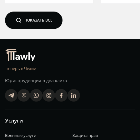
search
ПОКАЗАТЬ ВСЕ
теперь в Чехии
Юриспруденция в два клика
telegram
viber
whatsapp
finstagram
facebook
linkedin
Услуги
Военные услуги
Защита прав