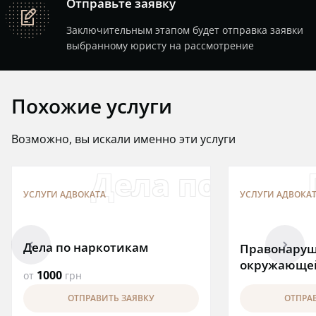
Отправьте заявку
note
Заключительным этапом будет отправка заявки
выбранному юристу на рассмотрение
Похожие услуги
Возможно, вы искали именно эти услуги
Дела по нарк
УСЛУГИ АДВОКАТА
УСЛУГИ АДВОКА
arrowleft
arrowright
Дела по наркотикам
Правонаруш
окружающе
1000
от
грн
ОТПРАВИТЬ ЗАЯВКУ
ОТПРА