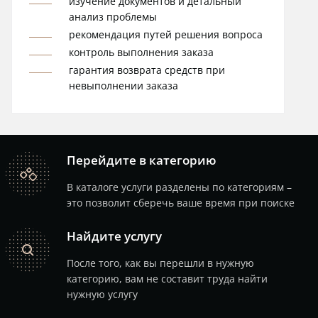
изучение документов и детальный
анализ проблемы
рекомендация путей решения вопроса
контроль выполнения заказа
гарантия возврата средств при
невыполнении заказа
Перейдите в категорию
catalog
В каталоге услуги разделены по категориям –
это позволит сберечь ваше время при поиске
Найдите услугу
search
После того, как вы перешли в нужную
категорию, вам не составит труда найти
нужную услугу