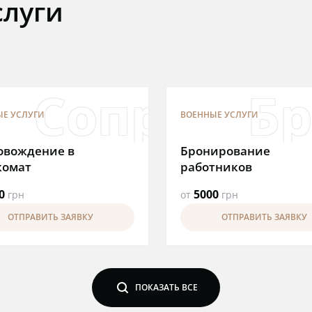
луги
ь призывн
Сопровож
Бр
Е УСЛУГИ
ВОЕННЫЕ УСЛУГИ
овождение в
Бронирование
комат
работников
0
5000
грн
от
грн
ОТПРАВИТЬ ЗАЯВКУ
ОТПРАВИТЬ ЗАЯВКУ
search
ПОКАЗАТЬ ВСЕ