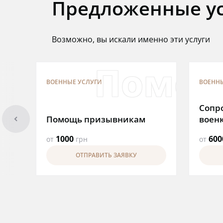
Предложенные ус
Возможно, вы искали именно эти услуги
Помощ
ВОЕННЫЕ УСЛУГИ
ВОЕННЫ
Сопр
arrowleft
Помощь призывникам
воен
1000
600
от
грн
от
ОТПРАВИТЬ ЗАЯВКУ