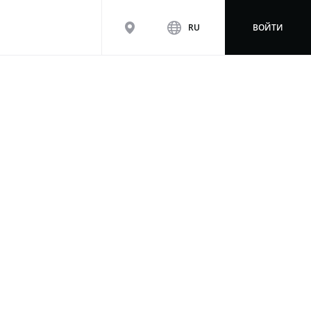
map
www
RU
ВОЙТИ