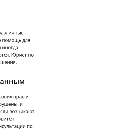
 различные
ю помощь для
и иногда
ются. Юрист по
ушения,
занным
своих прав и
рушены, и
Если возникают
овится
нсультации по