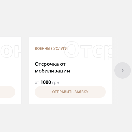
икам
дение в во
онировани
Отсро
ВОЕННЫЕ УСЛУГИ
ВО
Отсрочка от
По
arrowright
мобилизации
гр
1000
от
грн
от
ОТПРАВИТЬ ЗАЯВКУ