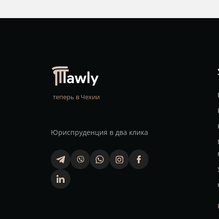
теперь в Чехии
Юриспруденция в два клика
telegram
viber
whatsapp
finstagram
facebook
linkedin