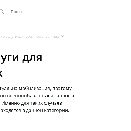
earch
arrowdown
ие услуги для военнообязанных
уги для
х
туальна мобилизация, поэтому
но военнообязанных и запросы
 Именно для таких случаев
аходятся в данной категории.