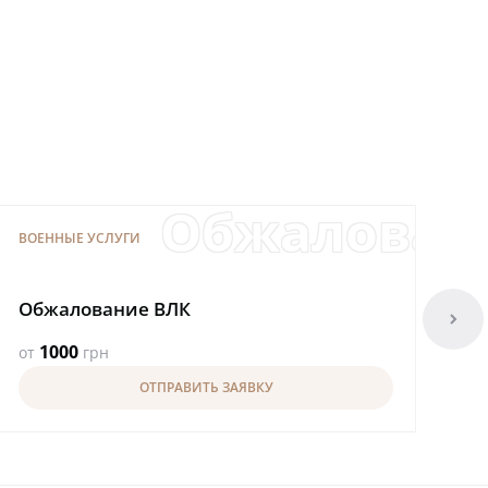
дение в военкома
Обжалован
ВОЕННЫЕ УСЛУГИ
ВО
Обжалование ВЛК
Бр
arrowright
1000
от
грн
от
ОТПРАВИТЬ ЗАЯВКУ