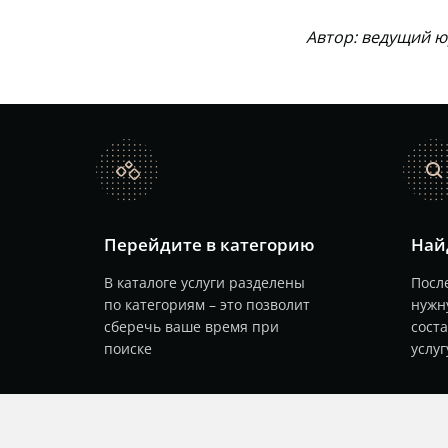
Автор: ведущий 
catalog
search
Перейдите в категорию
Най
В каталоге услуги разделены
После
по категориям – это позволит
нужн
сберечь ваше время при
сост
поиске
услуг