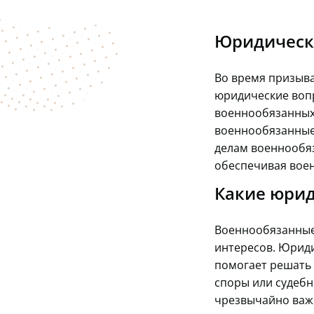
Юридическ
Во время призыва
юридические вопр
военнообязанных.
военнообязанные 
делам военнообяз
обеспечивая вое
Какие юрид
Военнообязанные,
интересов. Юриди
помогает решать 
споры или судебн
чрезвычайно важн