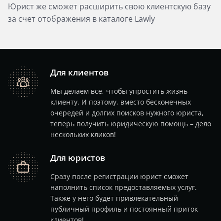
Юрист же сможет расширить свою клиентскую базу
за счет отображения в каталоге Lawly
Для клиентов
people
Мы делаем все, чтобы упростить жизнь
клиенту. И поэтому, вместо бесконечных
очередей и долгих поисков нужного юриста,
теперь получить юридическую помощь – дело
нескольких кликов!
Для юристов
job
Сразу после регистрации юрист сможет
наполнить список предоставляемых услуг.
Также у него будет привлекательный
публичный профиль и постоянный приток
клиентов!