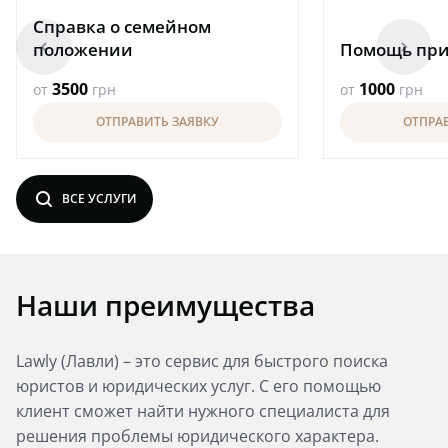
Справка о семейном
arrowleft
arrowright
положении
Помощь пр
3500
1000
от
грн
от
грн
ОТПРАВИТЬ ЗАЯВКУ
ОТПРА
search
ВСЕ УСЛУГИ
Наши преимущества
Lawly (Лавли) – это сервис для быстрого поиска
юристов и юридических услуг. С его помощью
клиент сможет найти нужного специалиста для
решения проблемы юридического характера.