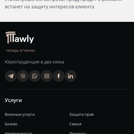
встанет на защиту интересов клиента
теперь в Чехии
Юриспруденция в два клика
telegram
viber
whatsapp
finstagram
facebook
linkedin
Услуги
Военные услуги
Защита прав
Бизнес
Семья
Недвижимость
Финансы